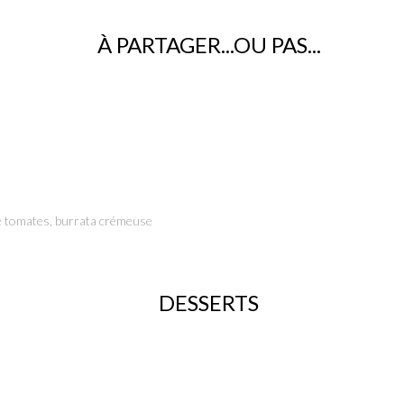
À PARTAGER...OU PAS...
de tomates, burrata crémeuse
DESSERTS