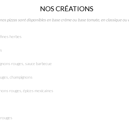
NOS CRÉATIONS
nos pizzas sont disponibles en base crème ou base tomate, en classique ou 
t fines herbes
ns
 oignons rouges, sauce barbecue
rouges, champignons
ignons rouges, épices mexicaines
s rouges