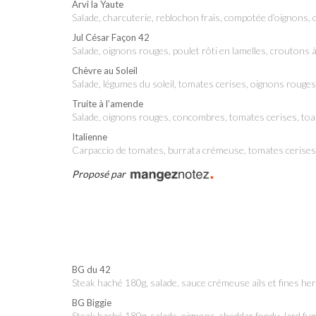
Arvi la Yaute
Salade, charcuterie, reblochon frais, compotée d’oignons,
Jul César Façon 42
Salade, oignons rouges, poulet rôti en lamelles, croutons 
Chèvre au Soleil
Salade, légumes du soleil, tomates cerises, oignons rouges,
Truite à l’amende
Salade, oignons rouges, concombres, tomates cerises, toa
Italienne
Carpaccio de tomates, burrata crémeuse, tomates cerises
Proposé par
BG du 42
Steak haché 180g, salade, sauce crémeuse ails et fines he
BG Biggie
Steak haché 180g, salade, oignons, cheddar fondu, lard fum