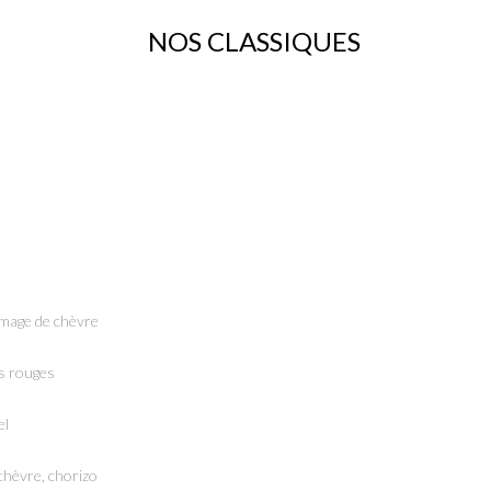
NOS CLASSIQUES
omage de chèvre
ns rouges
el
 chèvre, chorizo