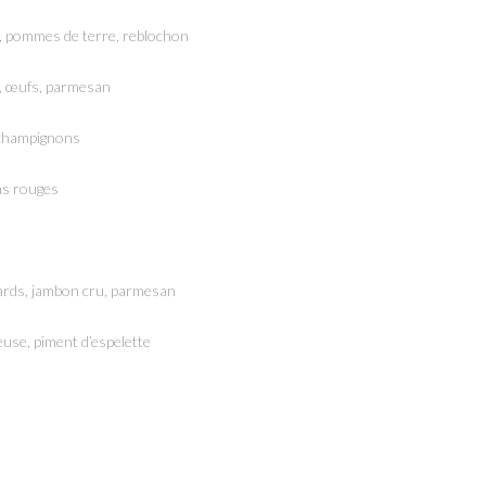
s, pommes de terre, reblochon
é, œufs, parmesan
, champignons
ons rouges
nards, jambon cru, parmesan
euse, piment d’espelette