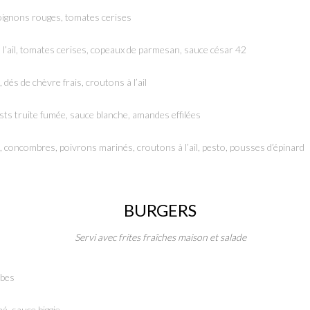
 oignons rouges, tomates cerises
à l’ail, tomates cerises, copeaux de parmesan, sauce césar 42
 dés de chèvre frais, croutons à l’ail
sts truite fumée, sauce blanche, amandes effilées
, concombres, poivrons marinés, croutons à l’ail, pesto, pousses d’épinard
BURGERS
Servi avec frites fraîches maison et salade
rbes
é, sauce biggie