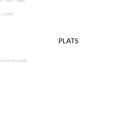
, salade
PLATS
 maison et salade