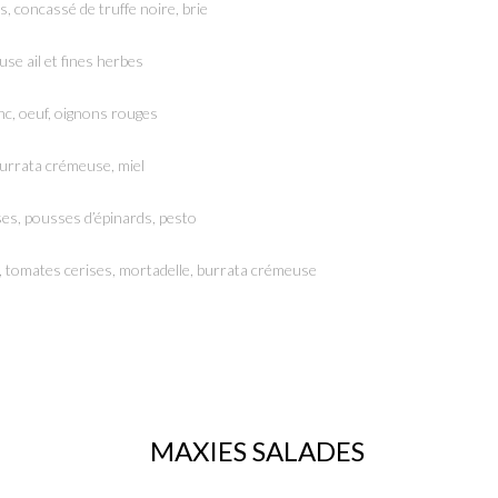
, concassé de truffe noire, brie
use ail et fines herbes
anc, oeuf, oignons rouges
burrata crémeuse, miel
ses, pousses d’épinards, pesto
s, tomates cerises, mortadelle, burrata crémeuse
MAXIES SALADES